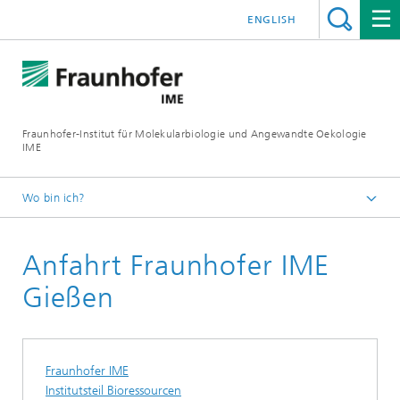
ENGLISH
Fraunhofer-Institut für Molekularbiologie und Angewandte Oekologie
IME
Wo bin ich?
Startseite
Anfahrt Fraunhofer IME
Über das Institut
Standorte
Gießen
Fraunhofer IME
Institutsteil Bioressourcen