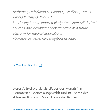
Harberts J, Haferkamp U, Haugg S, Fendler C, Lam D,
Zierold R, Pless O, Blick RH.
Interfacing human induced pluripotent stem cell-derived
neurons with designed nanowire arrays as a future
platform for medical applications.
Biomater Sci. 2020 May 6;8(9):2434-2446.
Zur Publikation
Dieser Artikel wurde als „Paper des Monats“ in
Biomaterials Science ausgewählt und ist Thema des
aktuellen Blogs von Vivek Damordar Ranjan.
https://blogs.rsc.org/bm/2020/06/25/culturing-stem-cell-