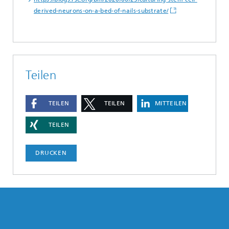
derived-neurons-on-a-bed-of-nails-substrate/
Teilen
TEILEN
TEILEN
MITTEILEN
TEILEN
DRUCKEN