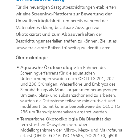
Für die neuartigen Saatgutbeschichtungen etablierten
wir eine
Screening-Plattform zur Bewertung der
Umweltverträglichkeit
, um bereits während der
Materialentwicklung belastbare Aussagen zur
Ökotoxizität und zum Abbauverhalten
der
Beschichtungsmaterialien treffen zu können. Ziel ist es,
umweltrelevante Risiken frühzeitig zu identifizieren.
Ökotoxikologie
Aquatische Ökotoxikologie
Im Rahmen des
Screeningverfahrens für die aquatischen
Untersuchungen wurden nach OECD TG 201, 202
und 236 Grünalgen, Wasserflöhe und Embryos des
Zebrabärblings als Modellorganismen herangezogen.
Um zeit-, platz- und substanzschonend zu arbeiten,
wurden die Testsysteme teilweise miniaturisiert und
modifiziert. Somit konnte beispielsweise die OECD TG
236 um Transkriptomanalysen ergänzt werden.
Terrestrische Ökotoxikologie
Die Diversität des
terrestrischen Ökosystems wird über
Modellorganismen der Mikro-, Meso- und Makrofauna
erfasst (OECD TG 216, ISO 15685, ISO 20130, qPCR: