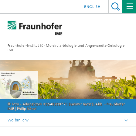
ENGLISH
Fraunhofer-Institut für Molekularbiologie und Angewandte Oekologie
IME
© Foto - AdobeStock #354693977 | Budimir Jevtic || Abb. - Fraunhofer
IME | Philip Känel
Wo bin ich?
Startseite