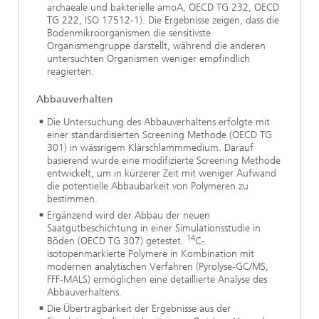
archaeale und bakterielle amoA, OECD TG 232, OECD
TG 222, ISO 17512-1). Die Ergebnisse zeigen, dass die
Bodenmikroorganismen die sensitivste
Organismengruppe darstellt, während die anderen
untersuchten Organismen weniger empfindlich
reagierten.
Abbauverhalten
Die Untersuchung des Abbauverhaltens erfolgte mit
einer standardisierten Screening Methode (OECD TG
301) in wässrigem Klärschlammmedium. Darauf
basierend wurde eine modifizierte Screening Methode
entwickelt, um in kürzerer Zeit mit weniger Aufwand
die potentielle Abbaubarkeit von Polymeren zu
bestimmen.
Ergänzend wird der Abbau der neuen
Saatgutbeschichtung in einer Simulationsstudie in
14
Böden (OECD TG 307) getestet.
C-
isotopenmarkierte Polymere in Kombination mit
modernen analytischen Verfahren (Pyrolyse-GC/MS,
FFF-MALS) ermöglichen eine detaillierte Analyse des
Abbauverhaltens.
Die Übertragbarkeit der Ergebnisse aus der