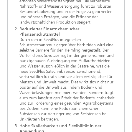
erhöhten Widerstandsfähigkeit bei. Die verbesserte
Nährstoff- und Wasserversorgung führt zu robuster
Bestandsetablierung und in der Folge zu gesicherten
und höheren Erträgen, was die Effizienz der
landwirtschaftlichen Produktion steigert.
Reduzierter Einsatz chemischer
Pflanzenschutzmittel
Durch den in SeedPlus integrierten
Schutzmechanismus gegenüber Herbiziden wird eine
selektive Barriere für den Keimling hergestellt. Der
Vorteil dieses Schutzes liegt in der gemeinsamen und
punktgenauen Ausbringung von Auflaufherbiziden
und Wasser ausschließlich in der Saatreihe, was die
neue SeedPlus Sätechnik ressourcenschonend,
wirtschaftlich lukrativ und vor allem verträglicher für
Mensch und Umwelt macht. Dies wirkt sich nicht nur
positiv auf die Umwelt aus, indem Boden- und
Wasserbelastungen minimiert werden, sondern trägt
auch zum langfristigen Erhalt der Bodenfruchtbarkeit
und zur Förderung eines gesunden Agrarökosystems
bei. Zudem kann eine Reduktion chemischer
Substanzen zur Verringerung von Resistenzen bei
Unkräutern beitragen.
Hohe Skalierbarkeit und Flexibilität in der
Anwendung