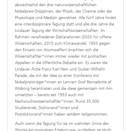
abwechselnd den drei naturwissenschaftlichen
Nobelpreis-Disziplinen, der Physik, der Chemie oder der
Physiologie und Medizin gewidmet. Alle fünf Jahre findet
eine interdisziplinäre Tagung statt und alle drei Jahre die
Lindauer Tagung der Wirtschaftswissenschaften. Im
Rahmen verschiedener Deklarationen (2020 für offene
Wissenschaften, 2015 zum Klimawandel, 1955 gegen
den Einsatz von Atomwaffen) brachten sich die
Wissenschaftler*innen immer wieder mit politischen
Appellen in die öffentliche Debatte ein. Es waren die
Lindauer Ärzte Franz Karl Hein und Gustav Wilhelm
Parade, die mit der Idee zu einer Konferenz mit
Nobelpreisträger*innen an Lennart Graf Bernadotte af
Wisborg herantraten und die diese gemeinsam mit ihm
umsetzten – bereits seit 1953 auch mit
Nachwuchswissenschaftler*innen. Rund 35.000
Studierende, Doktorand*innen und
Postdoktorand*innen haben seitdem teilgenommen.
Auch wenn die Tagung für sie im wahrsten Sinne des
Wortes ein einmaliges Erlebnis war, so bleiben sie doch