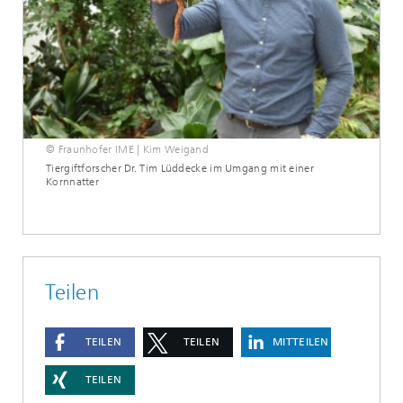
© Fraunhofer IME | Kim Weigand
Tiergiftforscher Dr. Tim Lüddecke im Umgang mit einer
Kornnatter
Teilen
TEILEN
TEILEN
MITTEILEN
TEILEN