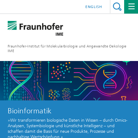
ENGLISH
Fraunhofer-Institut für Molekularbiologie und Angewandte Oekologie
IME
Bioinformatik
»Wir transformieren biologische Daten in Wissen – durch Omics-
Analysen, Systembiologie und künstliche Intelligenz – und
schaffen damit die Basis für neue Produkte, Prozesse und
nachhaltige Wertschöpfung.«