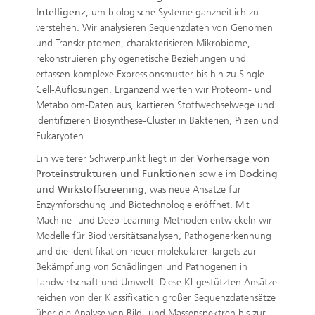
Intelligenz
, um biologische Systeme ganzheitlich zu
verstehen. Wir analysieren Sequenzdaten von Genomen
und Transkriptomen, charakterisieren Mikrobiome,
rekonstruieren phylogenetische Beziehungen und
erfassen komplexe Expressionsmuster bis hin zu Single-
Cell-Auflösungen. Ergänzend werten wir Proteom- und
Metabolom-Daten aus, kartieren Stoffwechselwege und
identifizieren Biosynthese-Cluster in Bakterien, Pilzen und
Eukaryoten.
Ein weiterer Schwerpunkt liegt in der
Vorhersage von
Proteinstrukturen und Funktionen
sowie im
Docking
und Wirkstoffscreening
, was neue Ansätze für
Enzymforschung und Biotechnologie eröffnet. Mit
Machine- und Deep-Learning-Methoden entwickeln wir
Modelle für Biodiversitätsanalysen, Pathogenerkennung
und die Identifikation neuer molekularer Targets zur
Bekämpfung von Schädlingen und Pathogenen in
Landwirtschaft und Umwelt. Diese KI-gestützten Ansätze
reichen von der Klassifikation großer Sequenzdatensätze
über die Analyse von Bild- und Massenspektren bis zur