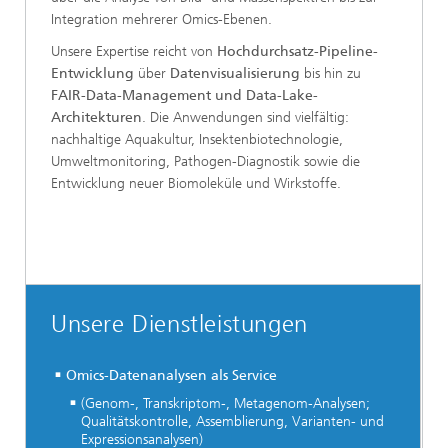
Integration mehrerer Omics-Ebenen.
Unsere Expertise reicht von
Hochdurchsatz-Pipeline-
Entwicklung
über
Datenvisualisierung
bis hin zu
FAIR-Data-Management und Data-Lake-
Architekturen
. Die Anwendungen sind vielfältig:
nachhaltige Aquakultur, Insektenbiotechnologie,
Umweltmonitoring, Pathogen-Diagnostik sowie die
Entwicklung neuer Biomoleküle und Wirkstoffe.
Unsere Dienstleistungen
Omics-Datenanalysen als Service
(Genom-, Transkriptom-, Metagenom-Analysen;
Qualitätskontrolle, Assemblierung, Varianten- und
Expressionsanalysen)