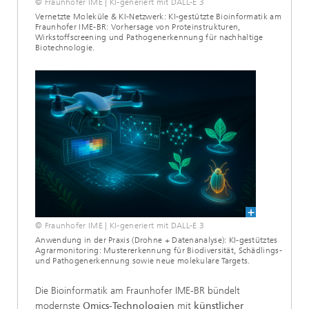
© Fraunhofer IME | KI-generiert mit DALL-E 3
Vernetzte Moleküle & KI-Netzwerk: KI-gestützte Bioinformatik am
Fraunhofer IME-BR: Vorhersage von Proteinstrukturen,
Wirkstoffscreening und Pathogenerkennung für nachhaltige
Biotechnologie.
© Fraunhofer IME | KI-generiert mit DALL-E 3
Anwendung in der Praxis (Drohne + Datenanalyse): KI-gestütztes
Agrarmonitoring: Mustererkennung für Biodiversität, Schädlings-
und Pathogenerkennung sowie neue molekulare Targets.
Die Bioinformatik am Fraunhofer IME-BR bündelt
modernste
Omics-Technologien
mit
künstlicher