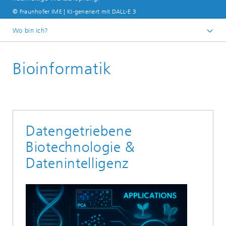
© Fraunhofer IME | KI-generiert mit DALL-E 3
Wo bin ich?
Startseite
Bioinformatik
Unsere Forschung
Bioressourcen
Datengetriebene
Biotechnologie &
Datenintelligenz