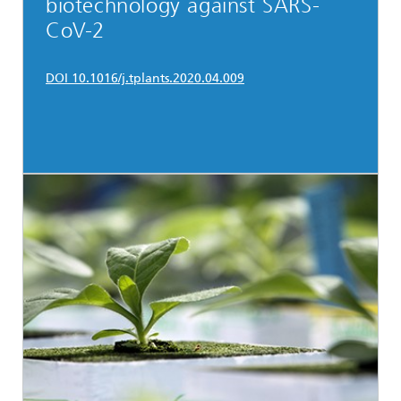
biotechnology against SARS-
CoV-2
DOI 10.1016/j.tplants.2020.04.009