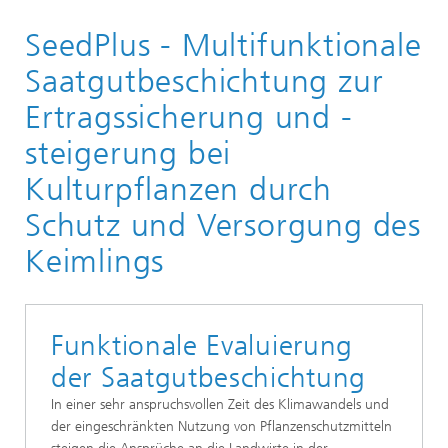
Startseite
SeedPlus - Multifunktionale
Unsere Forschung
Molekulare Biotechnologie
Saatgutbeschichtung zur
Funktionelle und Angewandte Genomik
Ertragssicherung und -
steigerung bei
Kulturpflanzen durch
Schutz und Versorgung des
Keimlings
Funktionale Evaluierung
der Saatgutbeschichtung
In einer sehr anspruchsvollen Zeit des Klimawandels und
der eingeschränkten Nutzung von Pflanzenschutzmitteln