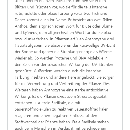
aller höheren Pflanzen. Meistens kommen sie
in den
Blüten und Früchten vor, wo sie für die teils intensive
rote, violette oder blaue Färbung verantwortlich sind.
Daher
kommt
auch
ihr
Name.
Er
besteht
aus
zwei
Teilen:
Ánthos, dem altgriechischen Wort für Blüte oder Blume
und kyáneos, dem altgriechischen Wort für dunkelblau
bzw. dunkelfarben. In Pflanzen erfüllen Anthozyane drei
Hauptaufgaben: Sie absorbieren das kurzwellige UV-Licht
der Sonne und geben die Strahlungsenergie als Wärme
wieder ab. So werden Proteine und DNA Moleküle in
den Zellen vor der schädlichen Wirkung der UV-Strahlen
geschützt. Außerdem werden durch die intensive
Färbung Insekten und andere Tiere angelockt. Sie sorgen
für die Vermehrung und Verbreitung der Pflanze. Des
Weiteren haben Anthozyane eine starke antioxidative
Wirkung. Ist die Pflanze oxidativem Stress ausgesetzt,
entstehen u. a. freie Radikale, die mit
Sauerstoffmolekülen zu reaktiven Sauerstoffradikalen
reagieren und einen negativen Einfluss auf den
Stoffwechsel der Pflanze haben. Freie Radikale stehen
auch beim Menschen in Verdacht mit verschiedenen