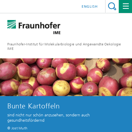
ENGLISH
Fraunhofer-Institut für Molekularbiologie und Angewandte Oekologie
IME
Bunte Kartoffeln
sind nicht nur schön anzusehen, sondern auch
gesundheitsfördernd
© Jost Muth