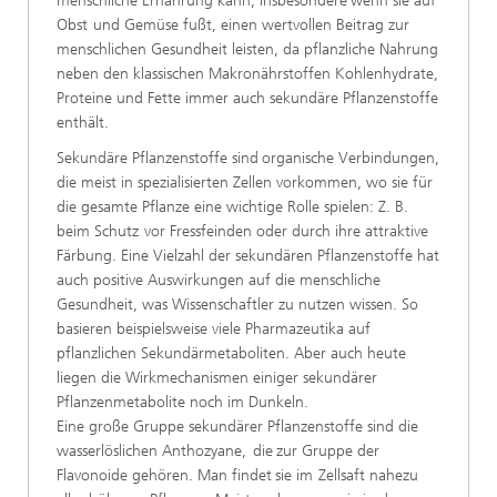
menschliche
Ernährung
kann,
insbesondere
wenn
sie
auf
Obst
und Gemüse fußt, einen wertvollen Beitrag zur
menschlichen
Gesundheit leisten, da pflanzliche Nahrung
neben den klassischen Makronährstoffen Kohlenhydrate,
Proteine und Fette
immer
auch sekundäre Pflanzenstoffe
enthält.
Sekundäre
Pflanzenstoffe
sind
organische
Verbindungen,
die meist in spezialisierten Zellen vorkommen, wo sie für
die
gesamte Pflanze eine wichtige Rolle spielen: Z. B.
beim Schutz
vor Fressfeinden oder durch ihre attraktive
Färbung. Eine Vielzahl der
sekundären Pflanzenstoffe hat
auch positive Auswirkungen auf die menschliche
Gesundheit, was Wissenschaftler zu nutzen wissen. So
basieren beispielsweise viele
Pharmazeutika auf
pflanzlichen Sekundärmetaboliten. Aber
auch heute
liegen die Wirkmechanismen einiger sekundärer
Pflanzenmetabolite noch im Dunkeln.
Eine große Gruppe sekundärer Pflanzenstoffe sind die
wasserlöslichen Anthozyane,
die
zur
Gruppe
der
Flavonoide
gehören.
Man
findet
sie
im
Zellsaft nahezu