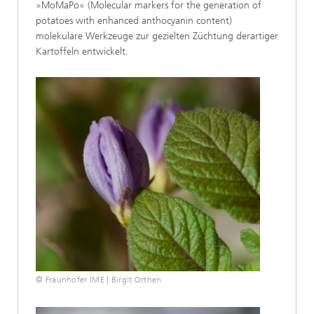
»MoMaPo« (Molecular markers for the generation of
potatoes with enhanced anthocyanin content)
molekulare Werkzeuge zur gezielten Züchtung derartiger
Kartoffeln entwickelt.
© Fraunhofer IME | Birgit Orthen