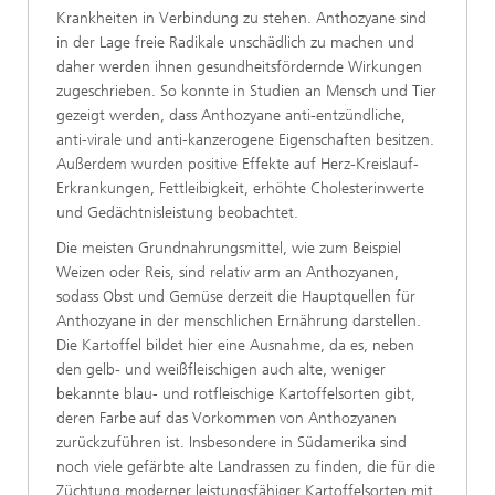
Krankheiten in Verbindung zu stehen. Anthozyane sind
in der Lage freie Radikale unschädlich zu machen und
daher werden ihnen gesundheitsfördernde Wirkungen
zugeschrieben. So konnte in Studien an Mensch und Tier
gezeigt werden, dass Anthozyane anti-entzündliche,
anti-virale und anti-kanzerogene Eigenschaften besitzen.
Außerdem wurden positive Effekte auf Herz-Kreislauf-
Erkrankungen, Fettleibigkeit, erhöhte Cholesterinwerte
und Gedächtnisleistung beobachtet.
Die meisten Grundnahrungsmittel, wie zum Beispiel
Weizen
oder Reis, sind relativ arm an Anthozyanen,
sodass Obst und
Gemüse derzeit die Hauptquellen für
Anthozyane in der
menschlichen Ernährung darstellen.
Die Kartoffel bildet hier
eine Ausnahme, da es, neben
den gelb- und weißfleischigen
auch alte, weniger
bekannte blau- und rotfleischige Kartoffelsorten
gibt,
deren
Farbe
auf
das
Vorkommen
von
Anthozyanen
zurückzuführen ist. Insbesondere in Südamerika sind
noch viele gefärbte alte Landrassen zu finden, die für die
Züchtung moderner leistungsfähiger Kartoffelsorten mit