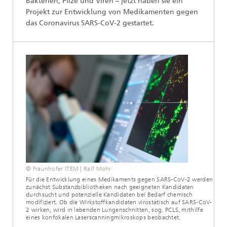
Bakterien, Pilze und Viren – jetzt haben sie ein
Projekt zur Entwicklung von Medikamenten gegen
das Coronavirus SARS-CoV-2 gestartet.
© Fraunhofer ITEM | Ralf Mohr
Für die Entwicklung eines Medikaments gegen SARS-CoV-2 werden
zunächst Substanzbibliotheken nach geeigneten Kandidaten
durchsucht und potenzielle Kandidaten bei Bedarf chemisch
modifiziert. Ob die Wirkstoffkandidaten virostatisch auf SARS-CoV-
2 wirken, wird in lebenden Lungenschnitten, sog. PCLS, mithilfe
eines konfokalen Laserscanningmikroskops beobachtet.