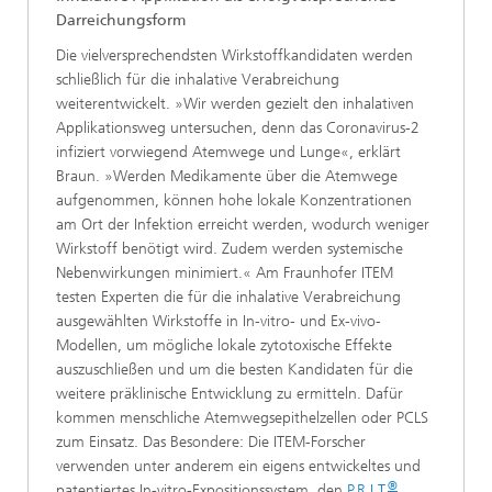
Darreichungsform
Die vielversprechendsten Wirkstoffkandidaten werden
schließlich für die inhalative Verabreichung
weiterentwickelt. »Wir werden gezielt den inhalativen
Applikationsweg untersuchen, denn das Coronavirus-2
infiziert vorwiegend Atemwege und Lunge«, erklärt
Braun. »Werden Medikamente über die Atemwege
aufgenommen, können hohe lokale Konzentrationen
am Ort der Infektion erreicht werden, wodurch weniger
Wirkstoff benötigt wird. Zudem werden systemische
Nebenwirkungen minimiert.« Am Fraunhofer ITEM
testen Experten die für die inhalative Verabreichung
ausgewählten Wirkstoffe in In-vitro- und Ex-vivo-
Modellen, um mögliche lokale zytotoxische Effekte
auszuschließen und um die besten Kandidaten für die
weitere präklinische Entwicklung zu ermitteln. Dafür
kommen menschliche Atemwegsepithelzellen oder PCLS
zum Einsatz. Das Besondere: Die ITEM-Forscher
verwenden unter anderem ein eigens entwickeltes und
®
patentiertes In-vitro-Expositionssystem, den
P.R.I.T.