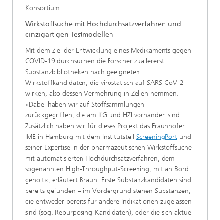
Konsortium.
Wirkstoffsuche mit Hochdurchsatzverfahren und
einzigartigen Testmodellen
Mit dem Ziel der Entwicklung eines Medikaments gegen
COVID-19 durchsuchen die Forscher zuallererst
Substanzbibliotheken nach geeigneten
Wirkstoffkandidaten, die virostatisch auf SARS-CoV-2
wirken, also dessen Vermehrung in Zellen hemmen.
»Dabei haben wir auf Stoffsammlungen
zurückgegriffen, die am IfG und HZI vorhanden sind.
Zusätzlich haben wir für dieses Projekt das Fraunhofer
IME in Hamburg mit dem Institutsteil
ScreeningPort
und
seiner Expertise in der pharmazeutischen Wirkstoffsuche
mit automatisierten Hochdurchsatzverfahren, dem
sogenannten High-Throughput-Screening, mit an Bord
geholt«, erläutert Braun. Erste Substanzkandidaten sind
bereits gefunden – im Vordergrund stehen Substanzen,
die entweder bereits für andere Indikationen zugelassen
sind (sog. Repurposing-Kandidaten), oder die sich aktuell