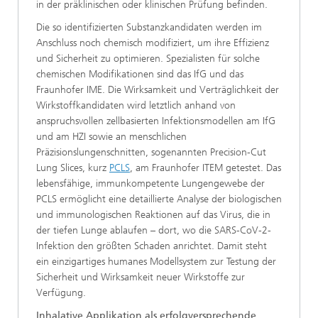
in der präklinischen oder klinischen Prüfung befinden.
Die so identifizierten Substanzkandidaten werden im
Anschluss noch chemisch modifiziert, um ihre Effizienz
und Sicherheit zu optimieren. Spezialisten für solche
chemischen Modifikationen sind das IfG und das
Fraunhofer IME. Die Wirksamkeit und Verträglichkeit der
Wirkstoffkandidaten wird letztlich anhand von
anspruchsvollen zellbasierten Infektionsmodellen am IfG
und am HZI sowie an menschlichen
Präzisionslungenschnitten, sogenannten Precision-Cut
Lung Slices, kurz
PCLS
, am Fraunhofer ITEM getestet. Das
lebensfähige, immunkompetente Lungengewebe der
PCLS ermöglicht eine detaillierte Analyse der biologischen
und immunologischen Reaktionen auf das Virus, die in
der tiefen Lunge ablaufen – dort, wo die SARS-CoV-2-
Infektion den größten Schaden anrichtet. Damit steht
ein einzigartiges humanes Modellsystem zur Testung der
Sicherheit und Wirksamkeit neuer Wirkstoffe zur
Verfügung.
Inhalative Applikation als erfolgversprechende