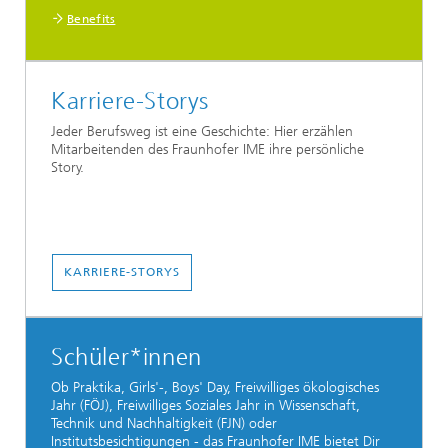
Benefits
Karriere-Storys
Jeder Berufsweg ist eine Geschichte: Hier erzählen
Mitarbeitenden des Fraunhofer IME ihre persönliche
Story.
KARRIERE-STORYS
Schüler*innen
Ob Praktika, Girls'-, Boys' Day, Freiwilliges ökologisches
Jahr (FÖJ), Freiwilliges Soziales Jahr in Wissenschaft,
Technik und Nachhaltigkeit (FJN) oder
Institutsbesichtigungen - das Fraunhofer IME bietet Dir