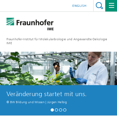
ENGLISH
Fraunhofer-Institut für Molekularbiologie und Angewandte Oekologie
IME
Veränderung startet mit uns.
© BW Bildung und Wissen | Jürgen Helbig