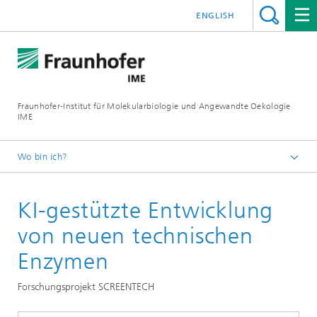
ENGLISH
Fraunhofer-Institut für Molekularbiologie und Angewandte Oekologie
IME
Wo bin ich?
Startseite
KI-gestützte Entwicklung
Unsere Forschung
Molekulare Biotechnologie
von neuen technischen
Enzymen
Forschungsprojekt SCREENTECH