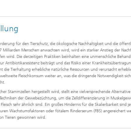
llung
orderung für den Tierschutz, die ökologische Nachhaltigkeit und die öffent
7 Milliarden Menschen anwachsen wird, wird ein starker Anstieg der Nach
rfen wird. Die derzeitigen Praktiken beinhalten eine unmenschliche Behan
zur Antibiotikaresistenz beiträgt und das Risiko einer Krankheitsübertrag
 die Tierhaltung erhebliche natürliche Ressourcen und verursacht erhebli
r weltweite Fleischkonsum weiter an, was die dringende Notwendigkeit sich
ht.
scher Stammzellen hergestellt wird, stellt eine vielversprechende Alternative
auf Techniken der Gewebezüchtung, um die Zelldifferenzierung in Muskelge
leisch sehr ähnlich sind. Ein großes Hindernis für die Skalierbarkeit sind j
 teuren Wachstumsfaktoren oder fötalem Rinderserum (FBS) angereichert w
von Tieren gewonnen wird.