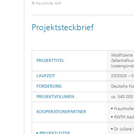
© Fraunhofer IME
Projektsteckbrief
Modifizierte
PROJEKTTITEL
Zellanhaftu
kostengünst
LAUFZEIT
03/2026 – 
FÖRDERUNG
Deutsche Fo
PROJEKTVOLUMEN
ca. 540 000
Fraunhofer
KOOPERATIONSPARTNER
RWTH Aache
Dr Julian
PROJEKTLEITER