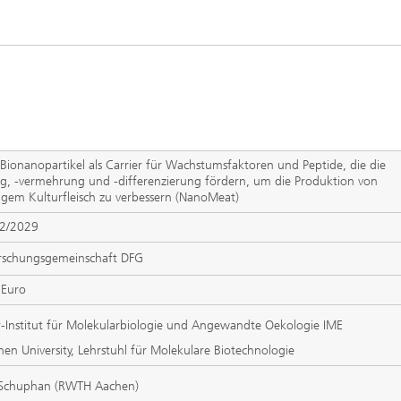
 Bionanopartikel als Carrier für Wachstumsfaktoren und Peptide, die die
ng, -vermehrung und -differenzierung fördern, um die Produktion von
igem Kulturfleisch zu verbessern (NanoMeat)
02/2029
rschungsgemeinschaft DFG
 Euro
-Institut für Molekularbiologie und Angewandte Oekologie IME
n University, Lehrstuhl für Molekulare Biotechnologie
e Schuphan (RWTH Aachen)