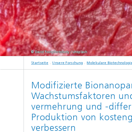
Lebensm
Neue Agrarsysteme
Lebensm
Verbrau
© David Footphototasty / Unsplash
Startseite
Unsere Forschung
Molekulare Biotechnologi
Modifizierte Bionanopart
Wachstumsfaktoren und 
vermehrung und -differ
Produktion von kosteng
verbessern