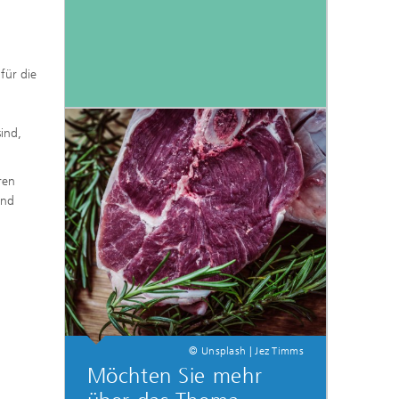
für die
ind,
ren
und
© Unsplash | Jez Timms
Möchten Sie mehr