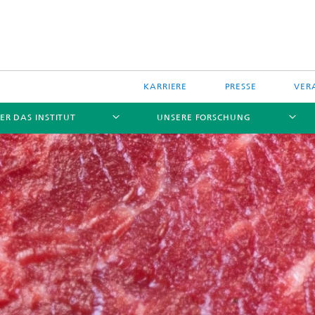
KARRIERE
PRESSE
VER
ER DAS INSTITUT
UNSERE FORSCHUNG
isikobewertung von
Naturstoffforschung
lien
und Gewässerschutz
Food & Feed Improvement Agent
isikobewertung von
Schad- und Vektor- Insektenkontr
nschutzmitteln