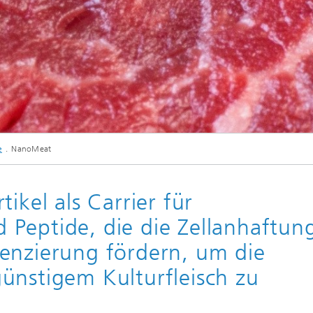
ittelsicherheit,
ittelqualität und
Agrarsystemgesundheit
cherschutz
Forschungs- und
Entwicklungsprojekte
Stammsammlung
e
NanoMeat
ikel als Carrier für
Peptide, die die Zellanhaftung
enzierung fördern, um die
ünstigem Kulturfleisch zu