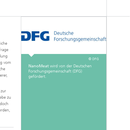
liche
frage
dlung
© DFG
ung vom
NanoMeat
wird von der Deutschen
che
Forschungsgemeinschaft (DFG)
erer,
gefördert.
 zur
webe zu
edoch
erden,