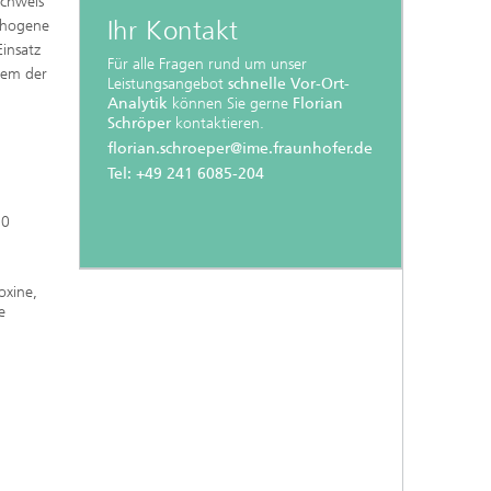
achweis
Ihr Kontakt
thogene
Einsatz
Für alle Fragen rund um unser
nem der
Leistungsangebot
schnelle Vor-Ort-
Analytik
können Sie gerne
Florian
Schröper
kontaktieren.
florian.schroeper@ime.fraunhofer.de
Tel: +49 241 6085-204
30
oxine,
e