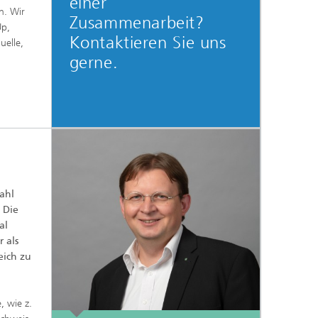
einer
n. Wir
Zusammenarbeit?
Up,
Kontaktieren Sie uns
uelle,
gerne.
ahl
 Die
al
 als
eich zu
, wie z.