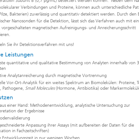
eratoxin Subunit B (0,7 pg/mL) detektiert werden können. Neben dem N
olekularer Verbindungen und Proteine, können auch unterschiedliche Pa
 Pilze, Bakterien) zuverlässig und quantitativ detektiert werden. Durch den 
scher Nanosonden für die Detektion, lässt sich das Verfahren auch mit ei
k vorgeschalteten magnetischen Aufreinigungs- und Anreicherungsschritt
ieren.
eln Sie ihr Detektionsverfahren mit uns!
e Leistungen
ste quantitative und qualitative Bestimmung von Analyten innerhalb von 
ten
ktive Analytanreicherung durch magnetische Vortrennung
lle Vor-Ort-Analytik für ein weites Spektrum an Biomolekülen: Proteine, T
n, Pathogene,
Small Molecules
(Hormone, Antibiotika) oder Markermolekül
utzen
s aus einer Hand: Methodenentwicklung, analytische Untersuchung zur
pretation der Ergebnisse
odenvalidierung
schneiderte Anpassung ihrer Assays (mit aufbereiten der Daten für die
kation in Fachzeitschriften)
e Entwicklungszeit in nur wenigen Wochen