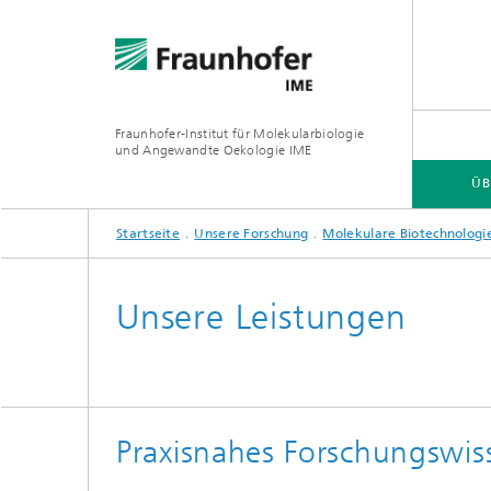
Fraunhofer-Institut für Molekularbiologie
und Angewandte Oekologie IME
ÜB
Startseite
Unsere Forschung
Molekulare Biotechnologi
ÜBER DAS INSTITUT
UNSERE FORSCHUNG
MEDIATHEK
TRENDTHEMEN
Unsere Leistungen
Funktionelle und Angewandte
Umweltr
Jahresbericht 2024/2025
Newsbereich: Projektergebnisse
Genomik
Chemika
Industrielle Biotechnologie
Boden- 
Praxisnahes Forschungswis
Umweltr
Pflanze