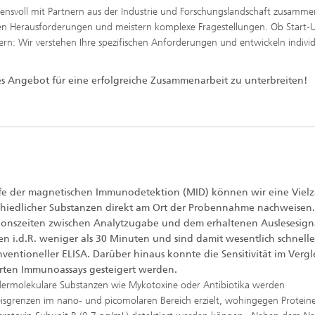
ittelsicherheit,
uensvoll mit Partnern aus der Industrie und Forschungslandschaft zusamme
ittelqualität und
Agrarsystemgesundheit
chen Herausforderungen und meistern komplexe Fragestellungen. Ob Start-
cherschutz
n: Wir verstehen Ihre spezifischen Anforderungen und entwickeln individ
s Angebot für eine erfolgreiche Zusammenarbeit zu unterbreiten!
Forschungs- und
Entwicklungsprojekte
Stammsammlung
lfe der magnetischen Immunodetektion (MID) können wir eine Vielz
chiedlicher Substanzen direkt am Ort der Probennahme nachweisen.
ionszeiten zwischen Analytzugabe und dem erhaltenen Auslesesign
en i.d.R. weniger als 30 Minuten und sind damit wesentlich schneller
nventioneller ELISA. Darüber hinaus konnte die Sensitivität im Vergl
erten Immunoassays gesteigert werden.
dermolekulare Substanzen wie Mykotoxine oder Antibiotika werden
sgrenzen im nano- und picomolaren Bereich erzielt, wohingegen Proteine