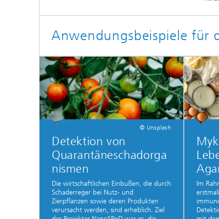
Anwendungsbeispiele für di
© Unsplash
Detektion von
Myko
Quarantäneschadorga
Leb
nismen
Aga
Die wirtschaftlichen Einbußen, die durch
Im Rah
Schaderreger bei Nutz- und
erstmal
Zierpflanzen sowie deren Produkten
immuno
verursacht werden, sind erheblich. Ziel
Detekti
des Projektes NanoSPoD war es, die
mit dem