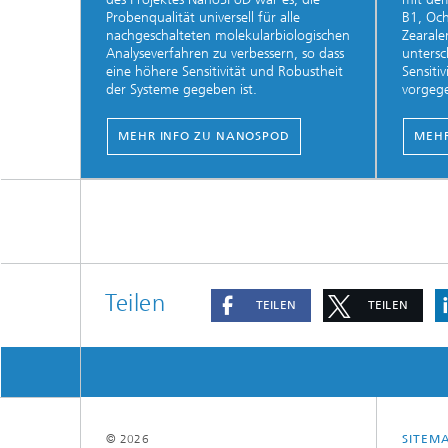
Probenqualität universell für alle
B1, Och
nachgeschalteten molekularbiologischen
Zearale
Analyseverfahren zu verbessern, so dass
untersc
eine höhere Sensitivität und Robustheit
Sensiti
der Systeme gegeben ist.
vorgege
MEHR INFO ZU NANOSPOD
MEHR
Teilen
TEILEN
TEILEN
© 2026
SITEM