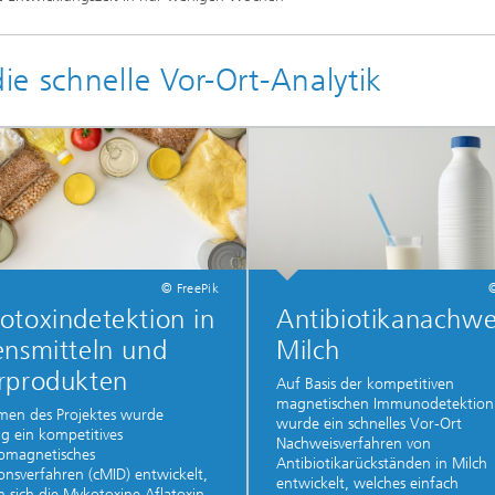
e schnelle Vor-Ort-Analytik
© FreePik
toxindetektion in
Antibiotikanachwe
ensmitteln und
Milch
rprodukten
Auf Basis der kompetitiven
magnetischen Immunodetektion
men des Projektes wurde
wurde ein schnelles Vor-Ort
ig ein kompetitives
Nachweisverfahren von
magnetisches
Antibiotikarückständen in Milch
onsverfahren (cMID) entwickelt,
entwickelt, welches einfach
 sich die Mykotoxine Aflatoxin