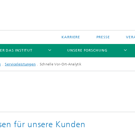
KARRIERE
PRESSE
VER
ER DAS INSTITUT
UNSERE FORSCHUNG
e
Serviceleistungen
Schnelle Vor-Ort-Analytik
isikobewertung von
Naturstoffforschung
lien
und Gewässerschutz
Food & Feed Improvement Agent
sen für unsere Kunden
isikobewertung von
Schad- und Vektor- Insektenkontr
nschutzmitteln