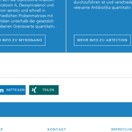
durchzuführen ist und verschied
ratoxin A, Deoxynivalenol und
relevante Antibiotika quantitativ 
non sensitiv und schnell in
hiedlichen Probenmatrices mit
vitäten unterhalb der gesetzlich
benen Grenzwerte quantitativ...
 INFO ZU MYKONANO
MEHR INFO ZU ABTECTION
MITTEILEN
TEILEN
AP
KONTAKT
IMPRESSU