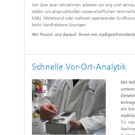
Lebensm
Seit über zwei Jahrzehnten arbeiten wir eng und vertra
Neue Agrarsysteme
Lebensm
stellen uns anspruchsvollen wissenschaftlichen-technis
Verbrau
KMU, Mittelstand oder weltweit operierender Großkonzer
leicht handhabbare Lösungen.
Wir freuen uns darauf, Ihnen ein maßgeschneiderte
Schnelle Vor-Ort-Analytik
Mit Hi
unters
Detekt
betrag
ein ko
etabli
Für nie
Nachwei