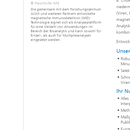
B. Chol
© Fraunhofer IME
niederm
Die gemeinsam mit dem Forschungszentrum
(Viren,
Jülich und weiteren Partnern entwickelte
magnetische Immunodetektion (MID)
magneti
Technologie eignet sich als Analyseplattform
Analyti
für eine Vielzahl von Anwendungen im
Bereich der Bioanalytik und kann sowohl für
kombin
Einzel-, als auch für Multiplexanalysen
eingesetzt werden.
Entwick
Unser
Robu
Minu
Sele
Schne
Vire
Ihr N
Alle
Inter
Meth
Maßge
Publi
Kurz