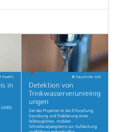
© FreePik
© Fraunhofer IME
is in
Detektion von
Trinkwasserverunreinig
ungen
 (cMID)
Ziel des Projektes ist die Erforschung,
Erprobung und Etablierung eines
feldtauglichen, mobilen
Schnellanalysesystems zur Aufdeckung
vielfältiger mikrobieller