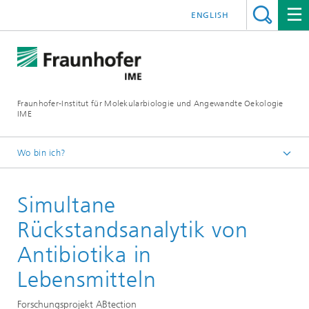
ENGLISH
Fraunhofer-Institut für Molekularbiologie und Angewandte Oekologie
IME
Wo bin ich?
Startseite
Simultane
Unsere Forschung
Molekulare Biotechnologie
Rückstandsanalytik von
Antibiotika in
Lebensmitteln
Forschungsprojekt ABtection