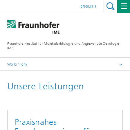
ENGLISH
Fraunhofer-Institut für Molekularbiologie und Angewandte Oekologie
IME
Wo bin ich?
Startseite
Unsere Leistungen
Unsere Forschung
Molekulare Biotechnologie
Serviceleistungen
Praxisnahes