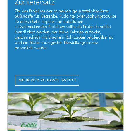
Zuckerersatz
Ziel des Projektes war es
neuartige proteinbasierte
Süßstoffe
für Getränke, Pudding- oder Joghurtprodukte
zu entwickeln. Inspiriert an natürlichen
süßschmeckenden Proteinen sollte ein Proteinkandidat
identifiziert werden, der keine Kalorien aufweist,
geschmacklich mit braunem Rohrzucker vergleichbar ist
und ein biotechnologischer Herstellungsprozess
entwickelt werden.
MEHR INFO ZU NOVEL SWEETS