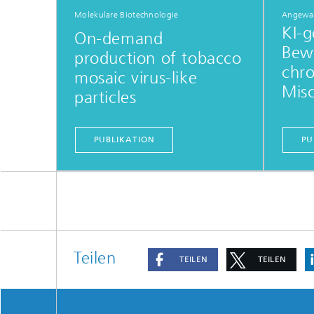
Molekulare Biotechnologie
Angewan
KI-g
On-demand
Bew
production of tobacco
chro
mosaic virus-like
Misc
particles
PUBLIKATION
PU
Teilen
TEILEN
TEILEN