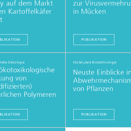
ay auf dem Markt
zur Virusvermehr
ittelsicherheit,
ittelqualität und
Agrarsystemgesundheit
n Kartoffelkäfer
in Mücken
cherschutz
t
Forschungs- und
BLIKATION
PUBLIKATION
Entwicklungsprojekte
Stammsammlung
dte Oekologie
Molekulare Biotechnologie
ökotoxikologische
Neuste Einblicke i
kung von
Abwehrmechanis
ifizierten)
von Pflanzen
rlichen Polymeren
BLIKATION
PUBLIKATION