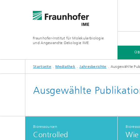
Fraunhofer-Institut für Molekularbiologie
und Angewandte Oekologie IME
ÜB
Startseite
Mediathek
Jahresberichte
Ausgewählte Pub
ÜBER DAS INSTITUT
UNSERE FORSCHUNG
MEDIATHEK
TRENDTHEMEN
Ausgewählte Publikati
Funktionelle und Angewandte
Umweltr
Jahresbericht 2024/2025
Newsbereich: Projektergebnisse
Genomik
Chemika
Industrielle Biotechnologie
Boden- 
Bioressourcen
Bioress
Umweltr
Controlled
Wie 
Pflanze