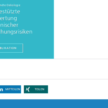
dte Oekologie
estützte
ertung
nischer
hungsrisiken
BLIKATION
MITTEILEN
TEILEN