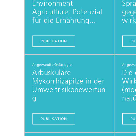
Environment
Spr
Lebensm
Neue Agrarsysteme
Lebensm
Agriculture: Potenzial
gege
Verbrau
für die Ernährung...
wirk
PUBLIKATION
PU
Angewandte Oekologie
Angewan
Arbuskuläre
Die 
Mykorrhizapilze in der
Wir
Umweltrisikobewertun
(mod
g
natü
PUBLIKATION
PU