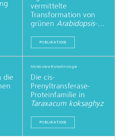
ung
vermittelte
Transformation von
grünen
Arabidopsis
-...
PUBLIKATION
Molekulare Biotechnologie
n die
Die cis-
men
Prenyltransferase-
Proteinfamilie in
Taraxacum koksaghyz
PUBLIKATION